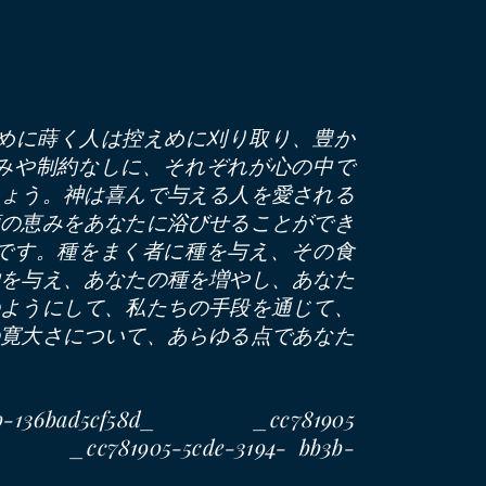
めに蒔く人は控えめに刈り取り、豊か
しみや制約なしに、それぞれが心の中で
しょう。神は喜んで与える人を愛される
類の恵みをあなたに浴びせることができ
遠です。種をまく者に種を与え、その食
物を与え、あなたの種を増やし、あなた
のようにして、私たちの手段を通じて、
の寛大さについて、あらゆる点であなた
b-136bad5cf58d_ _cc781905
d_ _cc781905-5cde-3194- bb3b-