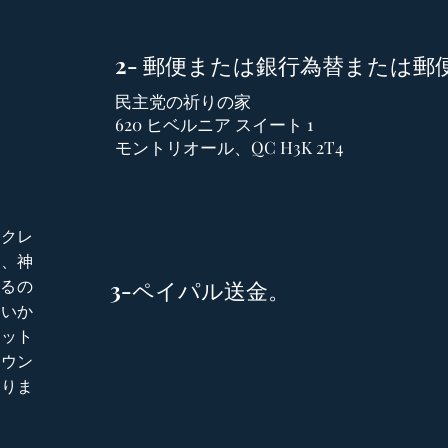
2- 郵便または銀行為替または郵
民主党の祈りの家
620 ヒベルニア スイート 1
モントリオール、QC H3K 2T4
てクレ
ら、神
るの
3-ペイパル送金。
ないか
ジット
カウン
ありま