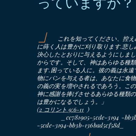
っていますか？
」
これを知ってください、控え
に蒔く人は豊かに刈り取ります.悲
決心したとおりに与えるようにしま
からです。そして、神はあらゆる種
ます.困っている人に。彼の義は永
物にパンを与える者は、あなたに食
の義の実を増やされるであろう。こ
神に感謝を捧げさせるあらゆる種類
は豊かになるでしょう。」
)
(2 コリント 9:6-11
_cc781905-5cde-3194 -bb3
」
-5cde-3194-bb3b-136bad5cf58