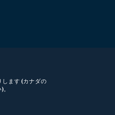
りします (カナダの
)。