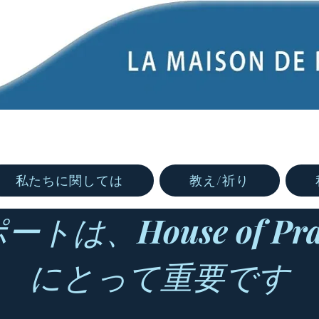
私たちに関しては
教え/祈り
は、House of Pr
にとって重要です