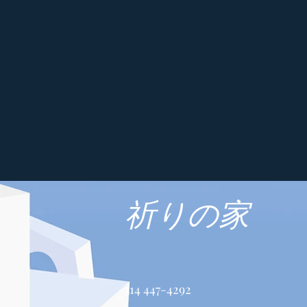
祈りの家
514 447-4292