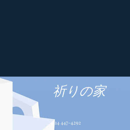
祈りの家
514 447-4292