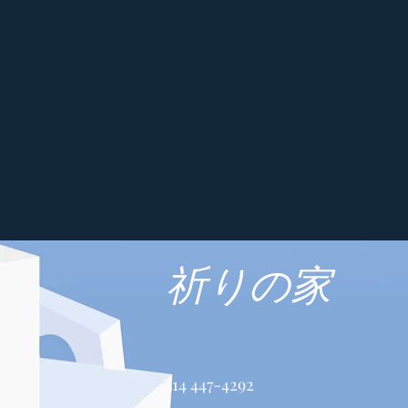
祈りの家
514 447-4292