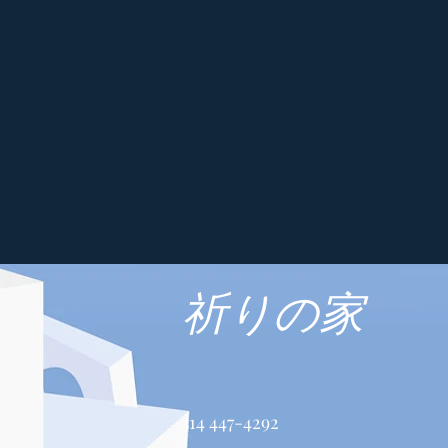
祈りの家
514 447-4292