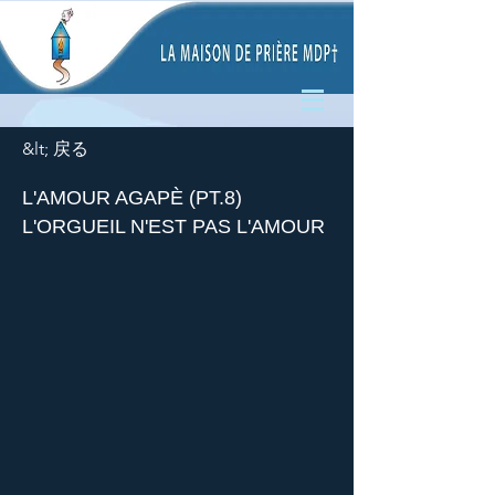
&lt; 戻る
L'AMOUR AGAPÈ (PT.8)
L'ORGUEIL N'EST PAS L'AMOUR