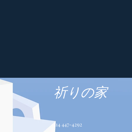
祈りの家
514 447-4292