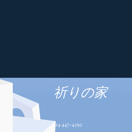
祈りの家
514 447-4292