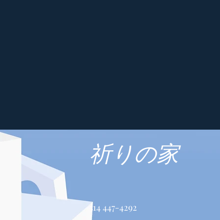
祈りの家
514 447-4292