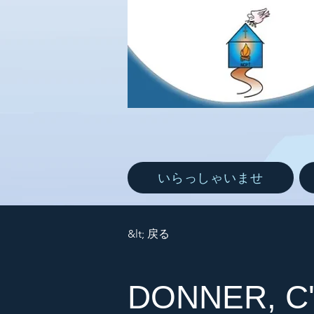
いらっしゃいませ
&lt; 戻る
DONNER, C