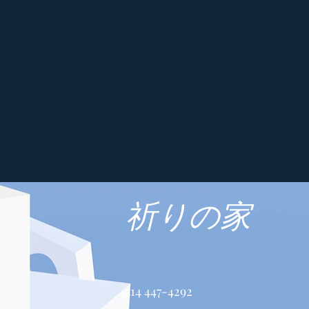
祈りの家
514 447-4292