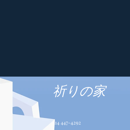
祈りの家
514 447-4292