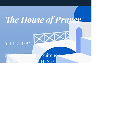
The House of Prayer
514 447-4292
8815 Park Avenue, suite 100
MONTREAL, QC, H2N 1Y7
Contact us