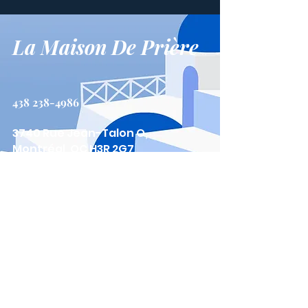
La Maison De Prière
438 238-4986
3740 Rue Jean-Talon O,
Montréal, QC H3R 2G7
Nous Contacter