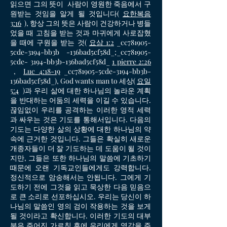
읽으면 그의 뜻이 사람이 영원한 죽음에서 구
원받는 것임을 알게 될 것입니다(
요한복음
3:16
), 항상 그의 뜻은 사람이 건강하거나 병들
었을 때 고침을 받는 것과 마귀에게 사로잡혔
을 때에 구원을 받는 것(
요삼 1:2
_cc781905-
5cde-3194-bb3b -136bad5cf58d_;_cc781905-
5cde- 3194-bb3b-136bad5cf58d_
1 pierre 2:26
,
Luc 4:18-19
_cc781905-5cde-3194-bb3b-
136bad5cf58d_), God wants man to 세상(
요일
5:4
)과 우리 삶에 대한 하나님의 놀라운 계획
을 반대하는 어둠의 세력을 이길 수 있습니다.
끊임없이 우리를 공격하는 이러한 영적 세력
과 싸우는 것은 기도를 통해서입니다. 다음의
기도는 다양한 삶의 상황에 대한 하나님의 약
속에 근거한 것입니다. 그들은 확실히 새로운
개종자들이 더 잘 기도하는 데 도움이 될 것이
지만, 그들은 또한 하나님의 말씀에 기초하기
때문에 오랜 기독교인들에게도 강력합니다.
정신적으로 암송해서는 안됩니다. 그에게 기
도하기 전에 그것을 읽고 묵상한 다음 믿음으
로 큰 소리로 선포하십시오. 우리는 당신이 하
나님의 말씀인 영의 검이 작용하는 것을 보게
될 것이라고 확신합니다. 이러한 기도의 대부
분은 주어진 가르침 후에 우리에게 영감을 주