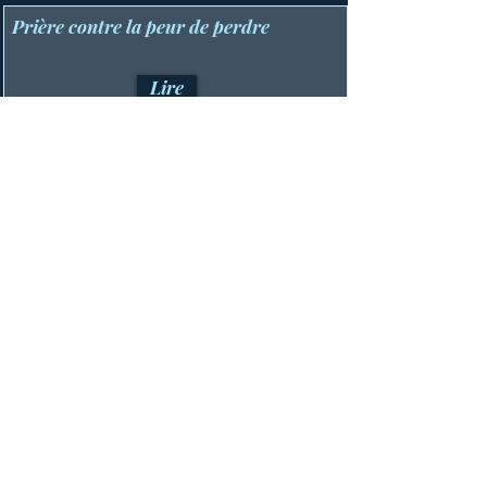
Prière contre la peur de perdre
Lire
기도의 집
514 447-4292
8815 파크 애비뉴, 스위트 100
몬트리올, QC, H2N 1Y7