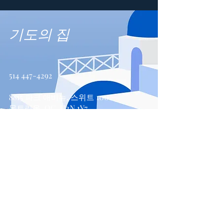
기도의 집
514 447-4292
8815 파크 애비뉴, 스위트 100
몬트리올, QC, H2N 1Y7
문의하기