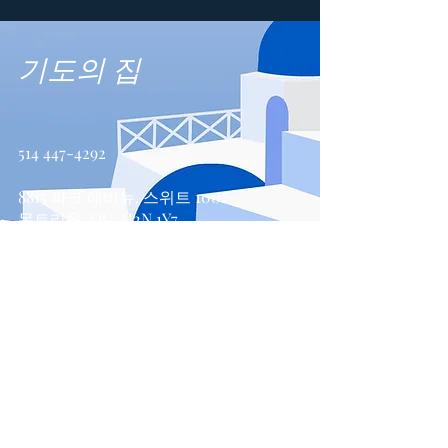
기도의 집
514 447-4292
8815 파크 애비뉴, 스위트 100
몬트리올, QC, H2N 1Y7
문의하기