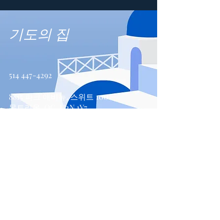
기도의 집
514 447-4292
8815 파크 애비뉴, 스위트 100
몬트리올, QC, H2N 1Y7
문의하기