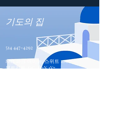
기도의 집
514 447-4292
8815 파크 애비뉴, 스위트 100
몬트리올, QC, H2N 1Y7
문의하기