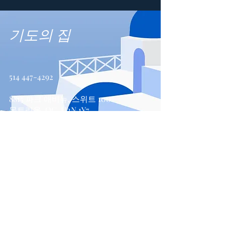
기도의 집
514 447-4292
8815 파크 애비뉴, 스위트 100
몬트리올, QC, H2N 1Y7
문의하기