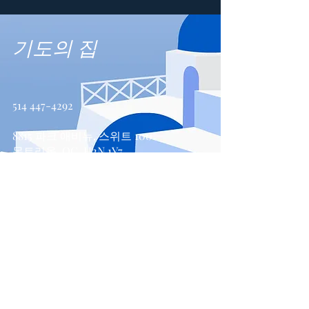
기도의 집
514 447-4292
8815 파크 애비뉴, 스위트 100
몬트리올, QC, H2N 1Y7
문의하기