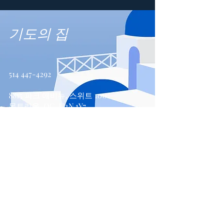
기도의 집
514 447-4292
8815 파크 애비뉴, 스위트 100
몬트리올, QC, H2N 1Y7
문의하기