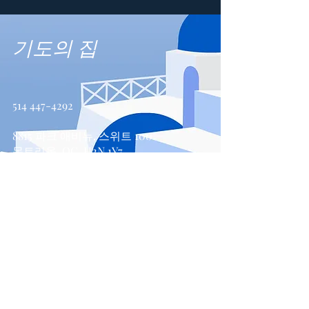
기도의 집
514 447-4292
8815 파크 애비뉴, 스위트 100
몬트리올, QC, H2N 1Y7
문의하기