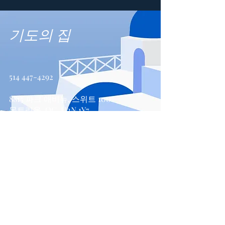
기도의 집
514 447-4292
8815 파크 애비뉴, 스위트 100
몬트리올, QC, H2N 1Y7
문의하기