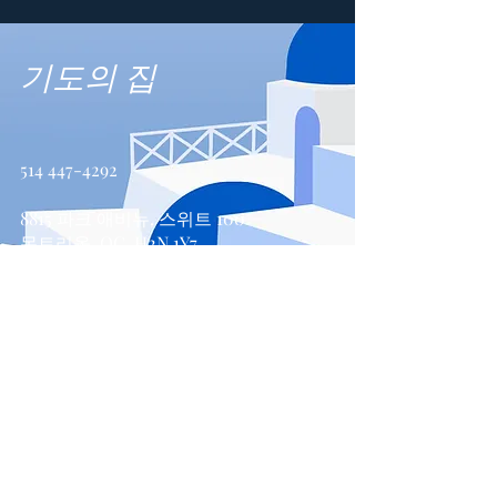
기도의 집
514 447-4292
8815 파크 애비뉴, 스위트 100
몬트리올, QC, H2N 1Y7
문의하기