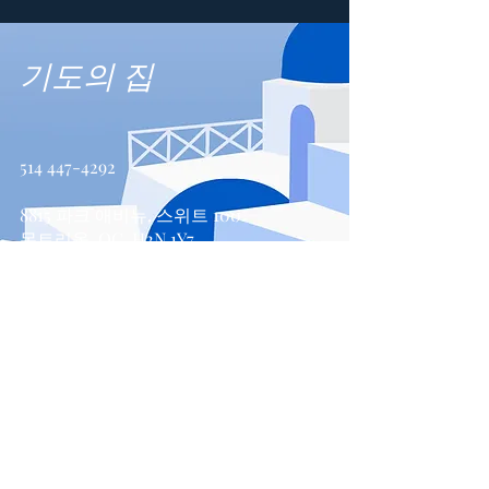
기도의 집
514 447-4292
8815 파크 애비뉴, 스위트 100
몬트리올, QC, H2N 1Y7
문의하기