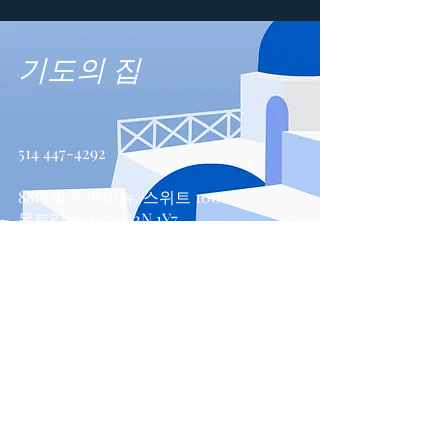
기도의 집
514 447-4292
8815 파크 애비뉴, 스위트 100
몬트리올, QC, H2N 1Y7
문의하기