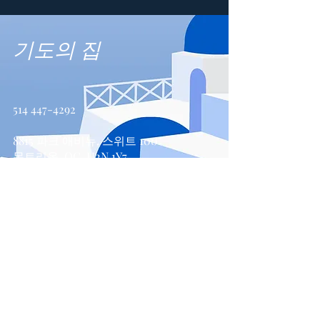
기도의 집
514 447-4292
8815 파크 애비뉴, 스위트 100
몬트리올, QC, H2N 1Y7
문의하기