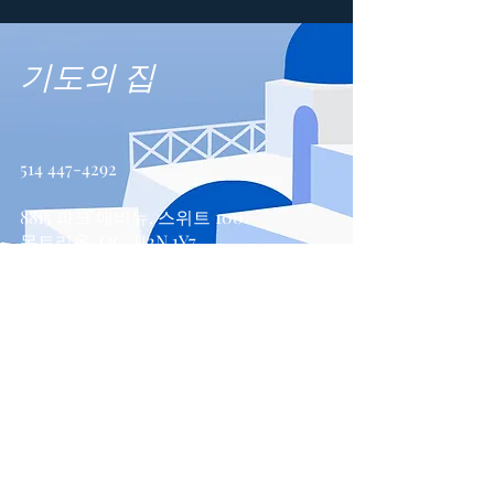
기도의 집
514 447-4292
8815 파크 애비뉴, 스위트 100
몬트리올, QC, H2N 1Y7
문의하기