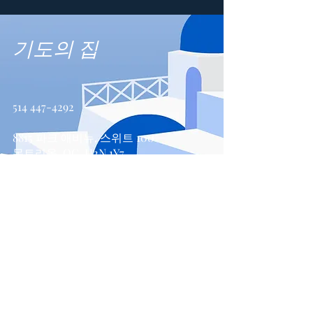
기도의 집
514 447-4292
8815 파크 애비뉴, 스위트 100
몬트리올, QC, H2N 1Y7
문의하기