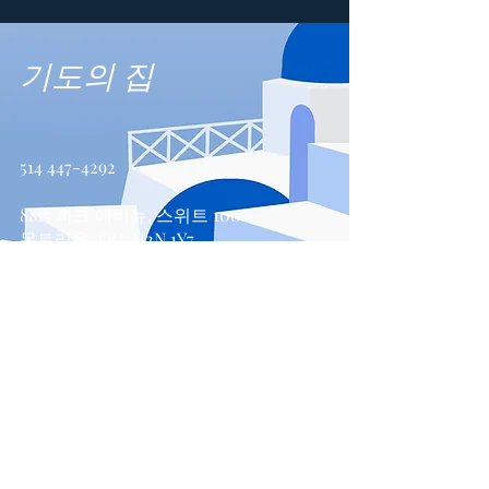
기도의 집
514 447-4292
8815 파크 애비뉴, 스위트 100
몬트리올, QC, H2N 1Y7
문의하기