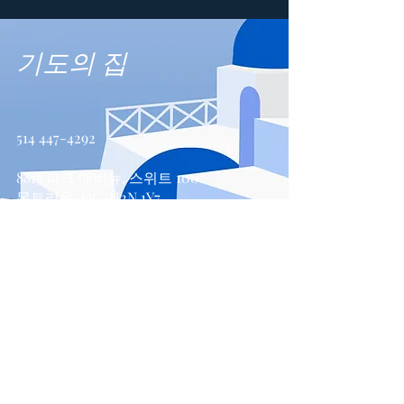
기도의 집
514 447-4292
8815 파크 애비뉴, 스위트 100
몬트리올, QC, H2N 1Y7
문의하기