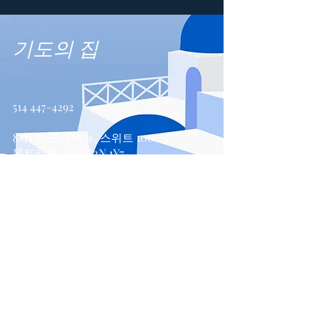
기도의 집
514 447-4292
8815 파크 애비뉴, 스위트 100
몬트리올, QC, H2N 1Y7
문의하기