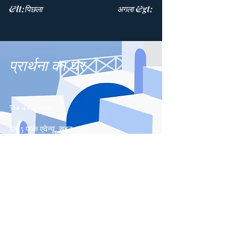
&lt;पिछला
अगला &gt;
प्रार्थना का घर
514 447-4292
8815 पार्क एवेन्यू, सुइट 100
मॉन्ट्रियल, QC, H2N 1Y7
संपर्क करें