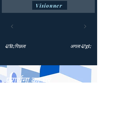
Visionner
&lt;पिछला
अगला &gt;
प्रार्थना का घर
514 447-4292
8815 पार्क एवेन्यू, सुइट 100
मॉन्ट्रियल, QC, H2N 1Y7