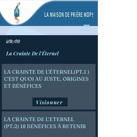
&lt;पीछे
La Crainte De l'Éternel
LA CRAINTE DE L'ÉTERNEL(PT.1 )
C'EST QUOI AU JUSTE, ORIGINES
ET BÉNÉFICES
Visionner
LA CRAINTE DE L’ETERNEL
(PT.2) 18 BÉNÉFICES À RETENIR