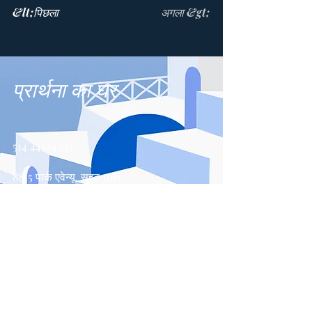
&lt;पिछला
अगला &gt;
प्रार्थना का घर
514 447-4292
8815 पार्क एवेन्यू, सुइट 100
मॉन्ट्रियल, QC, H2N 1Y7
संपर्क करें