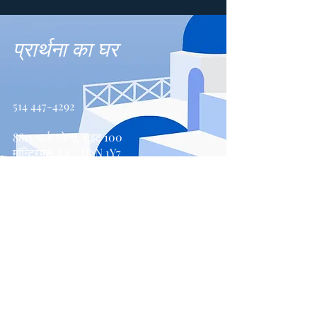
प्रार्थना का घर
514 447-4292
8815 पार्क एवेन्यू, सुइट 100
मॉन्ट्रियल, QC, H2N 1Y7
संपर्क करें