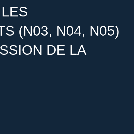
 LES
S (N03, N04, N05)
SSION DE LA