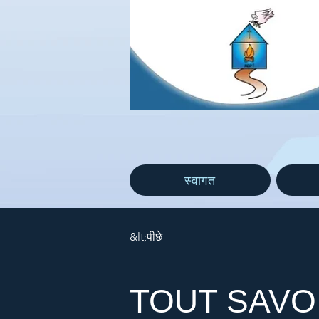
स्वागत
&lt;पीछे
TOUT SAVO