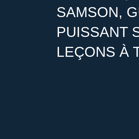
SAMSON, G
PUISSANT S
LEÇONS À 