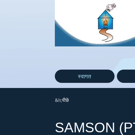
स्वागत
&lt;पीछे
SAMSON (P