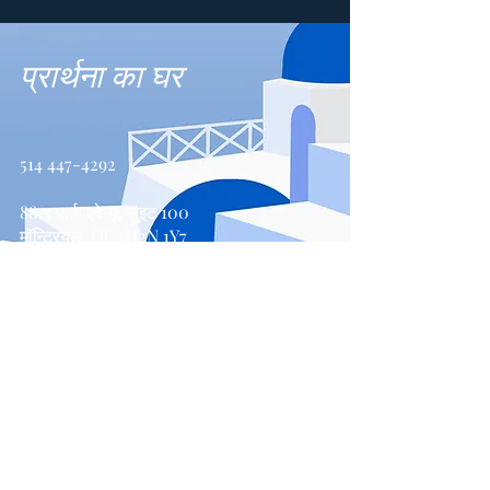
प्रार्थना का घर
514 447-4292
8815 पार्क एवेन्यू, सुइट 100
मॉन्ट्रियल, QC, H2N 1Y7
संपर्क करें