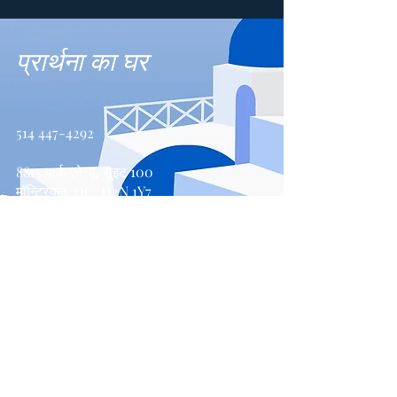
प्रार्थना का घर
514 447-4292
8815 पार्क एवेन्यू, सुइट 100
मॉन्ट्रियल, QC, H2N 1Y7
संपर्क करें