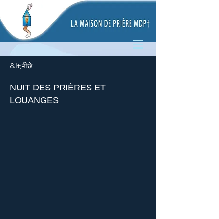
&lt;पीछे
NUIT DES PRIÈRES ET
LOUANGES