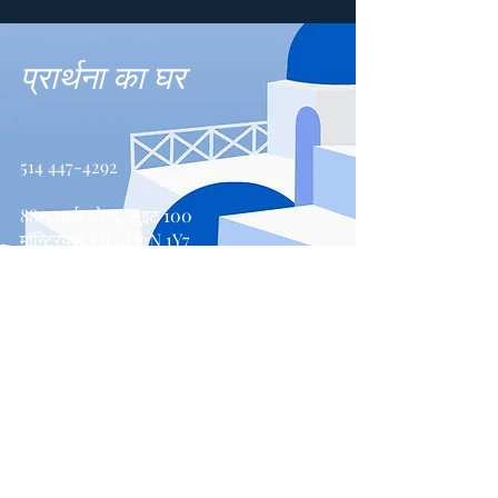
प्रार्थना का घर
514 447-4292
8815 पार्क एवेन्यू, सुइट 100
मॉन्ट्रियल, QC, H2N 1Y7
संपर्क करें