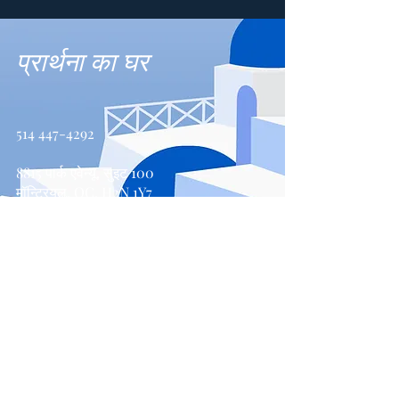
प्रार्थना का घर
514 447-4292
8815 पार्क एवेन्यू, सुइट 100
मॉन्ट्रियल, QC, H2N 1Y7
संपर्क करें