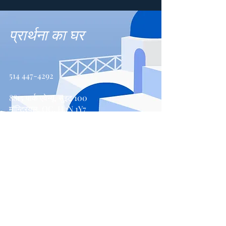
प्रार्थना का घर
514 447-4292
8815 पार्क एवेन्यू, सुइट 100
मॉन्ट्रियल, QC, H2N 1Y7
संपर्क करें