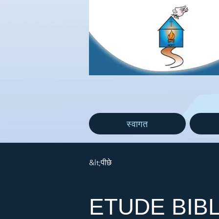
स्वागत
&lt;पीछे
ETUDE BIBL