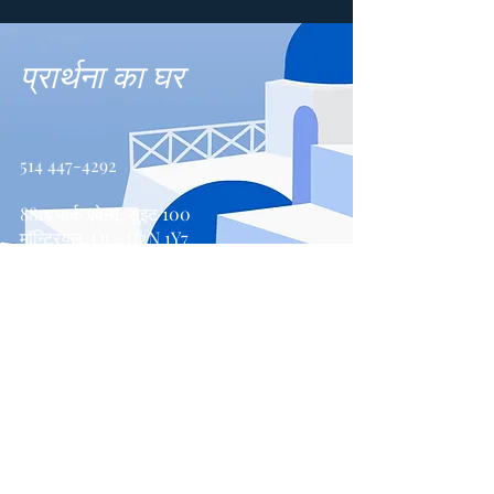
प्रार्थना का घर
514 447-4292
8815 पार्क एवेन्यू, सुइट 100
मॉन्ट्रियल, QC, H2N 1Y7
संपर्क करें