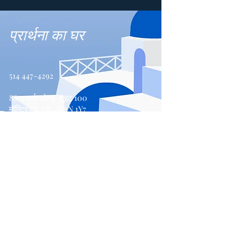
प्रार्थना का घर
514 447-4292
8815 पार्क एवेन्यू, सुइट 100
मॉन्ट्रियल, QC, H2N 1Y7
संपर्क करें