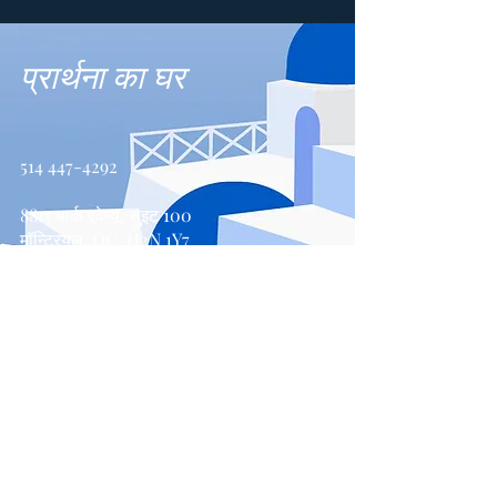
प्रार्थना का घर
514 447-4292
8815 पार्क एवेन्यू, सुइट 100
मॉन्ट्रियल, QC, H2N 1Y7
संपर्क करें