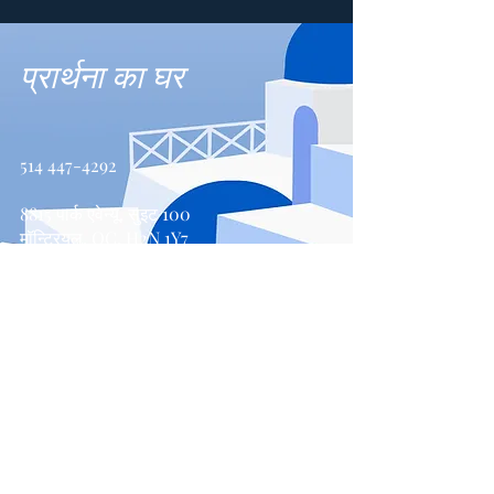
प्रार्थना का घर
514 447-4292
8815 पार्क एवेन्यू, सुइट 100
मॉन्ट्रियल, QC, H2N 1Y7
संपर्क करें