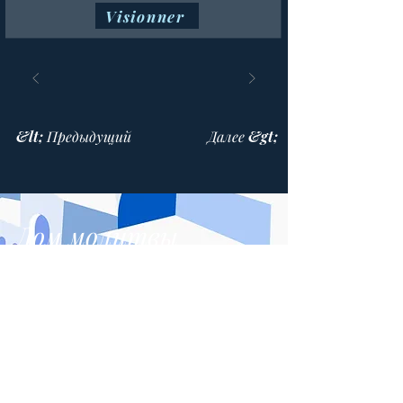
Visionner
&lt; Предыдущий
Далее &gt;
Дом молитвы
514 447-4292
8815 Парк Авеню, офис 100
МОНРЕАЛЬ, КК, H2N 1Y7