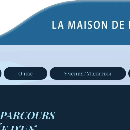
О нас
Учения/Молитвы
 PARCOURS
ÉE D'UN