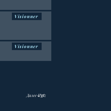
Visionner
Visionner
Далее &gt;